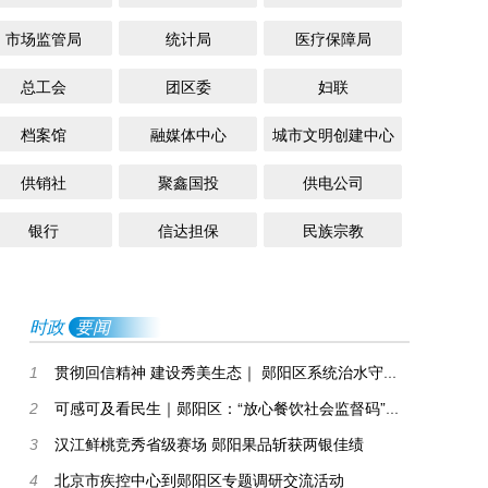
市场监管局
统计局
医疗保障局
总工会
团区委
妇联
档案馆
融媒体中心
城市文明创建中心
供销社
聚鑫国投
供电公司
银行
信达担保
民族宗教
时政
要闻
贯彻回信精神 建设秀美生态｜ 郧阳区系统治水守护一泓清水永续北上
1
可感可及看民生｜郧阳区：“放心餐饮社会监督码”守护群众“舌尖上的安全”
2
汉江鲜桃竞秀省级赛场 郧阳果品斩获两银佳绩
3
北京市疾控中心到郧阳区专题调研交流活动
4