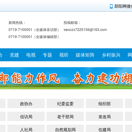
郧阳网微
新闻热线：
投稿邮箱：
0719-7100001（全媒体采访部）
xwxczx7225156@163.com
0719-7100001（全媒体编辑部）
合
党建
电视
专题
视听
媒体矩阵
乡村振兴
政协办
纪委监委
组织部
信访局
老干部局
发改局
人社局
自然规划局
住建局