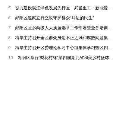
奋力建设滨江绿色发展先行区｜武当重工：新能源商用车加速出海 全年目标完成超半
5
郧阳区巡察立行立改守护群众“耳边的民生”
6
郧阳区区乡两级人大换届选举工作部署暨业务培训会召开
7
梅华主持召开全区群众身边不正之风和腐败问题集中整治专项工作调度会
8
梅华主持召开区委理论学习中心组集体学习暨区四大家领导联席会议
9
郧阳区举行“梨花村杯”第四届湖北省和美乡村篮球大赛（村BA）总决赛新闻发布会
10