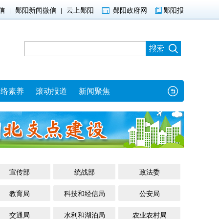
信
郧阳新闻微信
云上郧阳
郧阳政府网
郧阳报
|
|
网络素养
滚动报道
新闻聚焦
宣传部
统战部
政法委
教育局
科技和经信局
公安局
交通局
水利和湖泊局
农业农村局