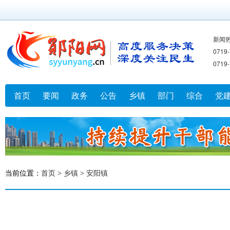
新闻
071
071
首页
要闻
政务
公告
乡镇
部门
综合
党
当前位置：
首页
>
乡镇
>
安阳镇