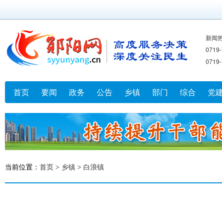
新闻
071
071
首页
要闻
政务
公告
乡镇
部门
综合
党
当前位置：
首页
>
乡镇
>
白浪镇