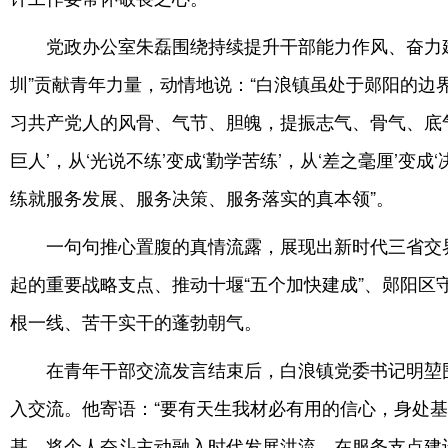
党政办公室朱磊围绕持续提升干部能力作风、奋力
圳”贡献青年力量，动情地说：“白浪镇虽处于郧阳的边
习共产党人的风骨、气节、胆魄，提振志气、骨气、底气
巨人’，从‘光说不练’变成‘勤学苦练’，从‘差之毫厘’变成
练就服务发展、服务决策、服务落实的真本领”。
一句句推心置腹的真情流露，展现出新时代三省交
起的重要战略支点、推动十堰“五个加快建成”、郧阳区
根一线、苦干实干的蓬勃朝气。
在青年干部交流发言结束后，白浪镇党委书记明堃
入交流。他寄语：“要有天生我材必有用的信心，身处
基，将个人奋斗主动融入时代发展洪流，在服务支点建